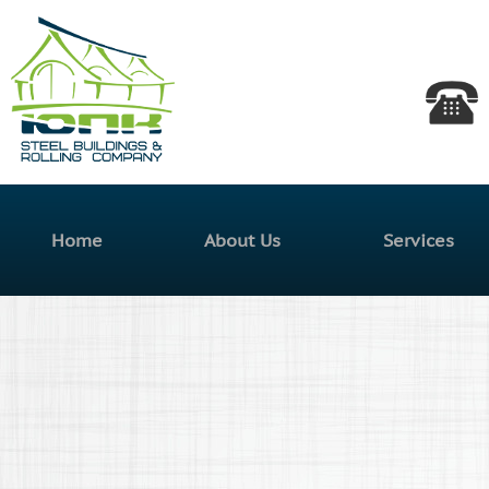
Skip
Южная
mai
con
Прокатная
Компания
Main menu
Home
About Us
Services