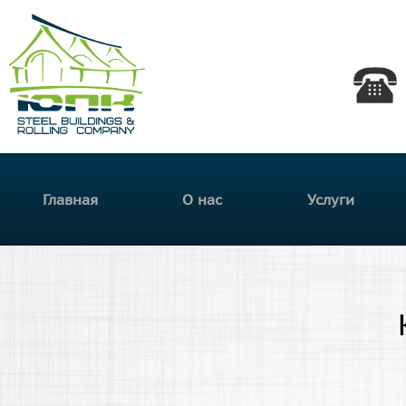
Пер
Южная
осн
сод
Прокатная
Компания
Главное меню
Главная
О нас
Услуги