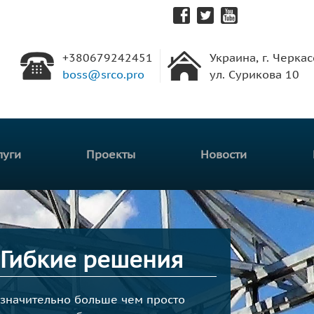
Перейти к
основному
содержанию
+380679242451
Украина, г. Черкас
boss@srco.pro
ул. Сурикова 10
луги
Проекты
Новости
 Гибкие решения
ым просто
им для нас
о значительно больше чем просто
 профессиональный подход к
учает лучшее предложение, мы же