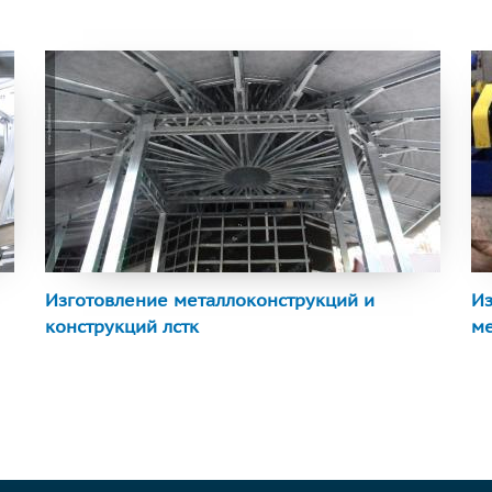
Изготовление металлоконструкций и
Из
конструкций лстк
м