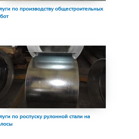
луги по производству общестроительных
бот
луги по роспуску рулонной стали на
олосы