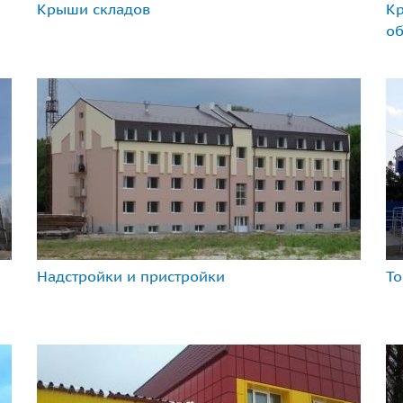
Крыши складов
К
о
Надстройки и пристройки
То