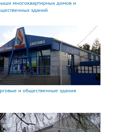
рыши многоквартирных домов и
бщественных зданий
рговые и общественные здания