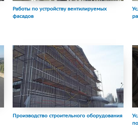
Работы по устройству вентилируемых
Ус
фасадов
ра
Производство строительного оборудования
Ус
п