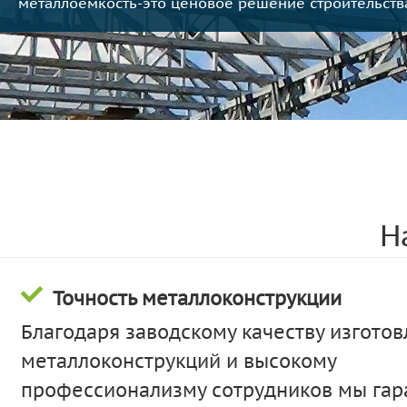
металлоемкость-это ценовое решение строительств
реализации их сложных проектов
получаем больше-нам доверяют
Н
Точность металлоконструкции
Благодаря заводскому качеству изгото
металлоконструкций и высокому
профессионализму сотрудников мы га