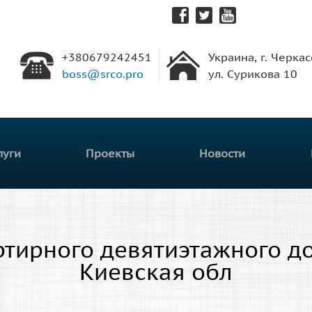
Перейти к
основному
содержанию
+380679242451
Украина, г. Черкас
boss@srco.pro
ул. Сурикова 10
луги
Проекты
Новости
тирного девятиэтажного дом
Киевская обл