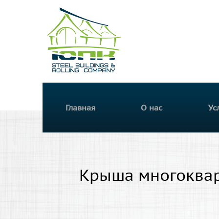
Южная
Прокатная
Компания
Главное меню
Главная
О нас
Ус
Крыша многоквар