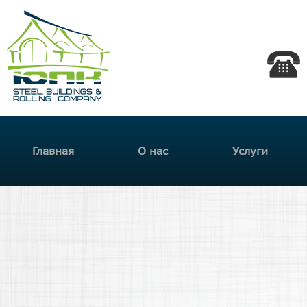
Пер
Южная
осн
сод
Прокатная
Компания
Главное меню
Главная
О нас
Услуги